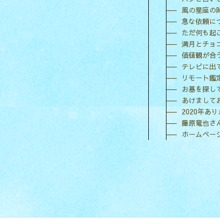
風の星座の
急な依頼に
ただ何も起
満月とチョ
価値観が合
テレビに出
リモート鑑
お墓を探し
あけまして
2020年あ
藤原竜也さ
ホームペー