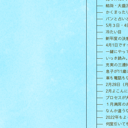
結街・大盛
かくまった
パンと占い
5月３日・
冷たい目
新年度の決
4月1日です
一緒にやっ
いっき読み
充実の三連
息子が11
車も電話も
2月28日（
2月よこん
プロセスが
１月満席の
なんか違う
2022年も
何度引いて