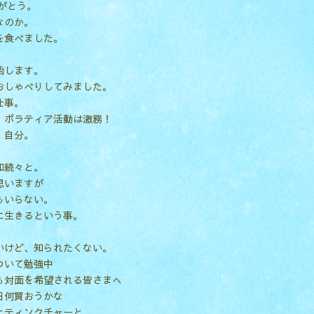
りがとう。
なのか。
を食べました。
始します。
おしゃべりしてみました。
仕事。
、ボラティア活動は激務！
、自分。
知続々と。
思いますが
もいらない。
に生きるという事。
いけど、知られたくない。
ついて勉強中
も対面を希望される皆さまへ
日何買おうかな
とティンクチャーと