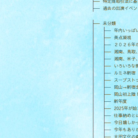
特定商取引法に基
過去の出演イベン
未分類
年内いっぱ
美点凝視
２０２６年
湘南、鳥取
湘南、米子
いろいろな
ルミネ新宿
スープスト
岡山→新宿
岡山初上陸
新年度
2025年が
仕事納めと
今日嬉しか
今年もあり
大田文化の