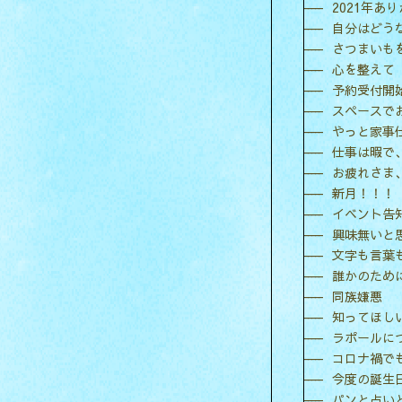
2021年あ
自分はどう
さつまいも
心を整えて
予約受付開
スペースで
やっと家事
仕事は暇で
お疲れさま
新月！！！
イベント告
興味無いと
文字も言葉
誰かのため
同族嫌悪
知ってほし
ラポールに
コロナ禍で
今度の誕生
パンと占い