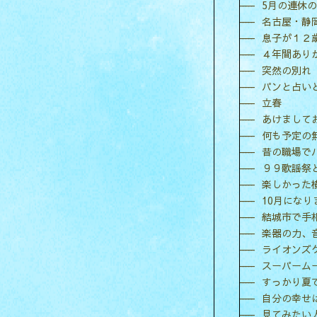
5月の連休
名古屋・静
息子が１２
４年間あり
突然の別れ
パンと占い
立春
あけまして
何も予定の
昔の職場で
９９歌謡祭
楽しかった
10月になり
結城市で手
楽器の力、
ライオンズ
スーパーム
すっかり夏
自分の幸せ
見てみたい