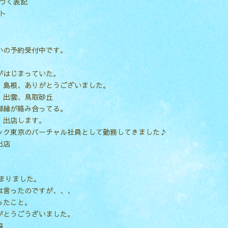
づく表記
ト
いの予約受付中です。
がはじまっていた。
、島根、ありがとうございました。
、出雲、鳥取砂丘
御縁が絡み合ってる。
 出店します。
ック東京のバーチャル社員として勤務してきました♪
出店
！
始まりました。
は言ったのですが、、、
ったこと。
がとうごうざいました。
森