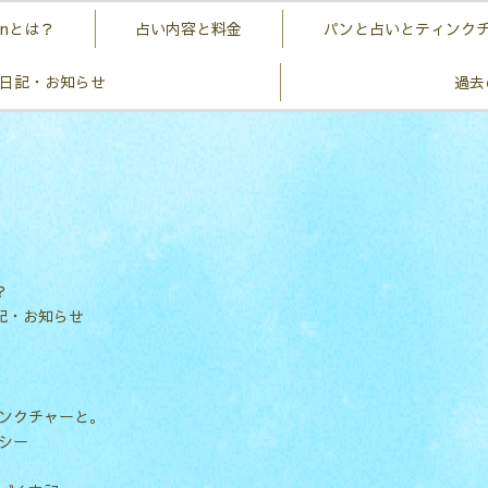
hanとは？
占い内容と料金
パンと占いとティンク
anの日記・お知らせ
過去
？
の日記・お知らせ
ンクチャーと。
シー