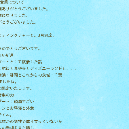
の営業について
岡ありがとうございました。
歳になりました。
がとうございました。
とティンクチャーと。3月満席。
おめでとうございます。
無い新月
パートとして復活した話
と結街と真野寺とディズニーランドと、、、
横浜・静岡とこれからの茨城・千葉
ましたね。
相鑑定いたします。
音楽の力
ゲート：頭痛すごい
ーンとお昼寝と外食
ですね。
は誰かの犠牲で成り立っていないか
人の手相を見た話し。