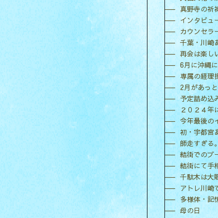
真野寺の祈
インタビュ
カウンセラ
千葉・川崎
再会は楽し
6月に沖縄
専属の経理
2月があっ
予定詰め込
２０２４年
今年最後の
初・宇都宮
師走すぎる
結街でのブ
結街にて手
千駄木は大
アトレ川崎
多様体・記
母の日