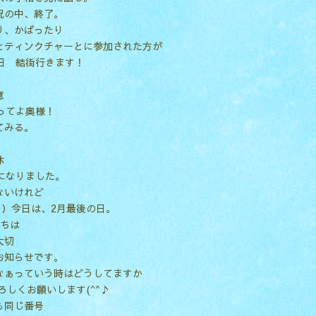
況の中、終了。
り、かばったり
とティンクチャーとに参加された方が
4日 結街行きます！
意
ってよ奥様！
てみる。
。
休
歳になりました。
ないけれど
月）今日は、2月最後の日。
にちは
大切
お知らせです。
なぁっていう時はどうしてますか
よろしくお願いします(^^♪
も同じ番号