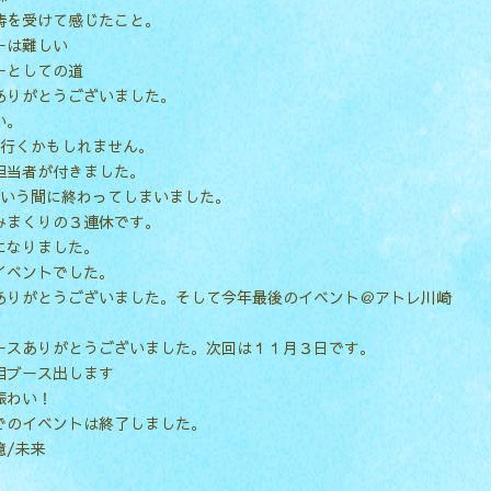
祷を受けて感じたこと。
ーは難しい
ーとしての道
ありがとうございました。
い。
に行くかもしれません。
担当者が付きました。
という間に終わってしまいました。
みまくりの３連休です。
になりました。
イベントでした。
ありがとうございました。そして今年最後のイベント＠アトレ川崎
。
ースありがとうございました。次回は１１月３日です。
相ブース出します
賑わい！
でのイベントは終了しました。
憶/未来